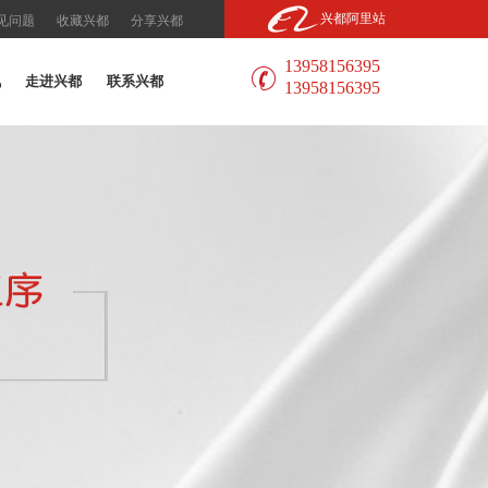
兴都阿里站
见问题
收藏兴都
分享兴都
13958156395
讯
走进兴都
联系兴都
13958156395