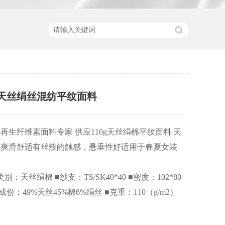
赛尔天丝绢丝混纺平纹面料
再生纤维素面料专家 供应110g天丝绢棉平纹面料 天
，爽滑舒适有丝般的触感，悬垂性好适用于春夏女装
■类别：天丝绢棉 ■纱支：TS/SK40*40 ■密度：102*80
■成份：49%天丝45%棉6%绢丝 ■克重：110（g/m2）
）