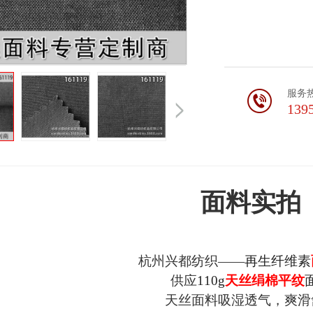
服务
139
面料实拍
杭州兴都纺织——
再生纤维素
供应
110g
天丝绢棉平纹
天丝面料吸湿透气，爽滑