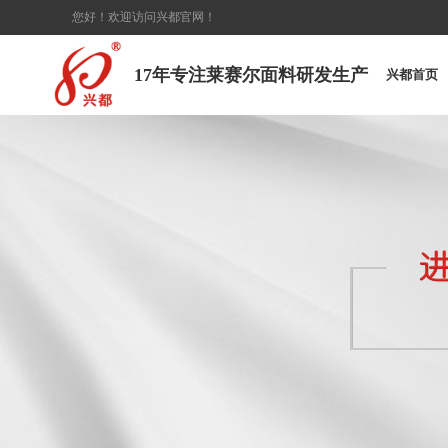
您好！欢迎访问兴都官网！
17年专注莱赛尔面料研发生产
兴都首页