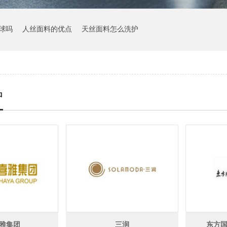
球吗
人丝面料的优点
天丝面料怎么洗护
户
雅集团
三润
东方