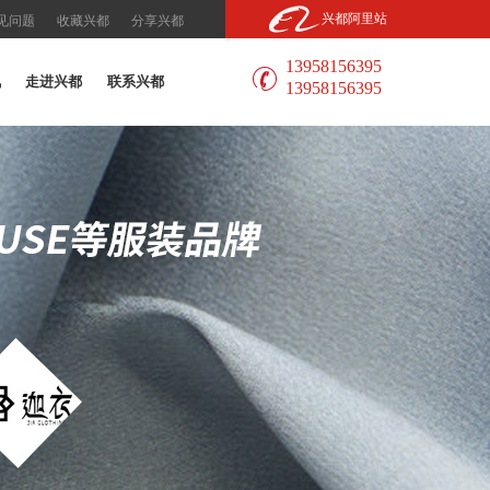
兴都阿里站
见问题
收藏兴都
分享兴都
13958156395
讯
走进兴都
联系兴都
13958156395