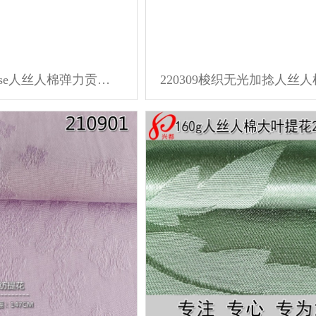
超薄 Viscose人丝人棉弹力贡缎面料 仿真丝素绉缎衬衫面料