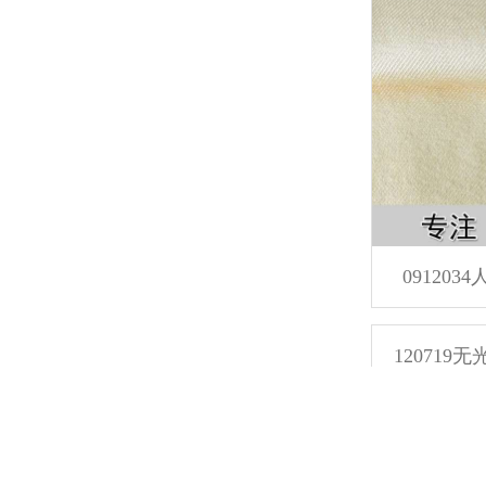
09120
1205