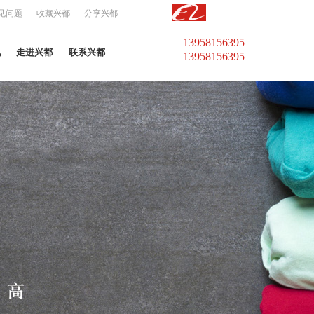
兴都阿里站
见问题
收藏兴都
分享兴都
13958156395
讯
走进兴都
联系兴都
13958156395