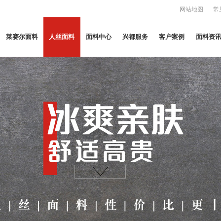
网站地图
常
莱赛尔面料
人丝面料
面料中心
兴都服务
客户案例
面料资