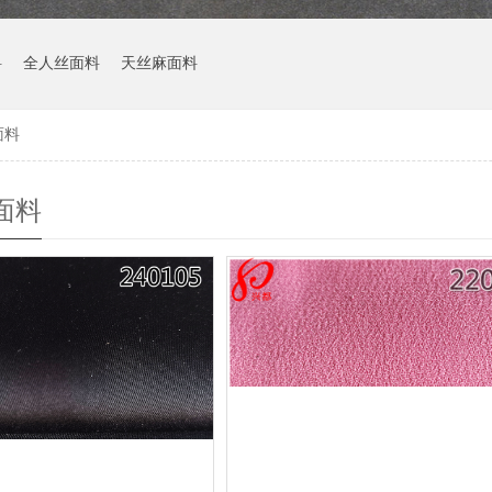
料
全人丝面料
天丝麻面料
面料
面料