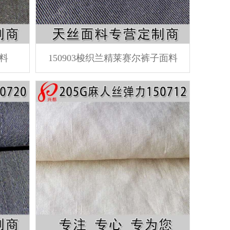
面料
150903梭织兰精莱赛尔裤子面料