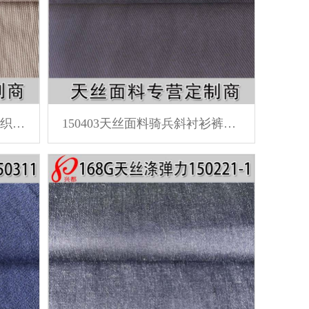
150404灯芯条天丝棉面料 梭织女装百福条裤子面料
150403天丝面料骑兵斜衬衫裤子风衣面料