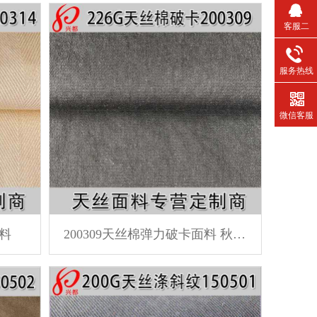
客服二
服务热线
微信客服
面料
200309天丝棉弹力破卡面料 秋冬外套裤装面料