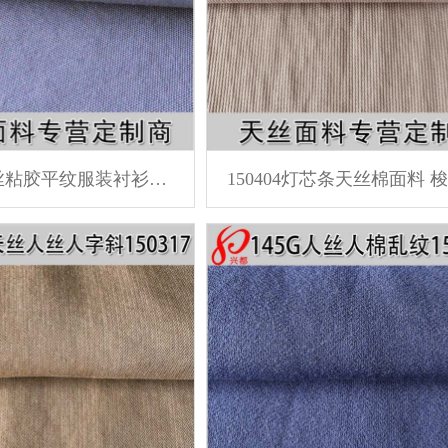
150411天丝粘胶平纹服装衬衫裤子面料