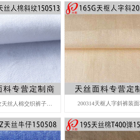
200314天枢人字斜裤装
150513斜纹天丝人棉交织裤子用布