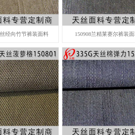
14天丝经向竹节裤装面料
150908兰精莱赛尔裤装