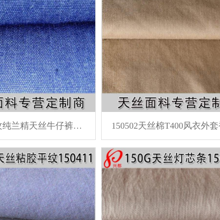
150508平纹纯兰精天丝牛仔裤面料