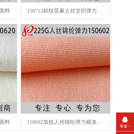
子面料
150712斜纹亚麻人丝交织弹力裤子面料
装面料
150602加捻人丝锦纶弹力横条外套裤子面料
客服一