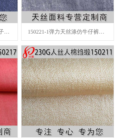
150311春夏女装衬衫裙子裤子粘胶乱纹面料
150221-1弹力天丝涤仿牛仔裤子外套面料