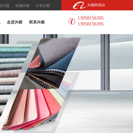
兴都阿里站
见问题
收藏兴都
分享兴都
13958156395
讯
走进兴都
联系兴都
13958156395