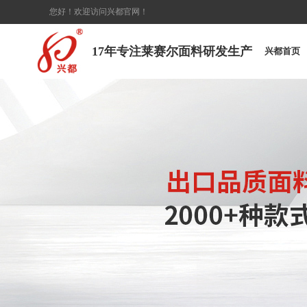
您好！欢迎访问兴都官网！
17年专注莱赛尔面料研发生产
兴都首页