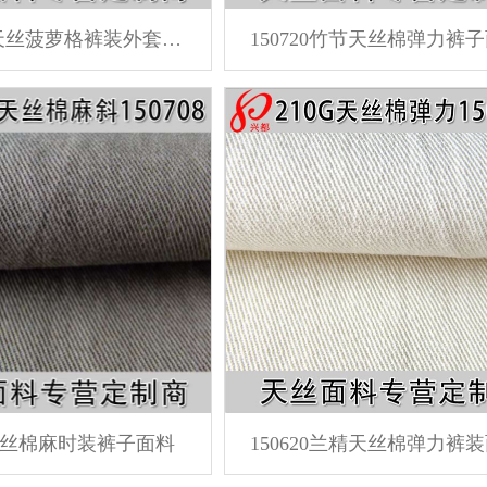
150801全天丝菠萝格裤装外套面料
150720竹节天丝棉弹力裤
08天丝棉麻时装裤子面料
150620兰精天丝棉弹力裤