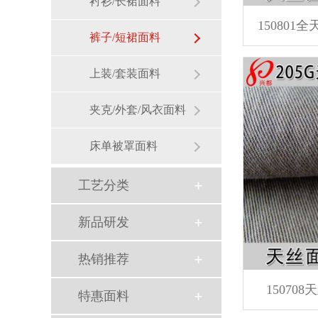
衬衫/长裙面料
裤子/短裙面料
上装/套装面料
夹克/外套/风衣面料
床单被罩面料
工艺分类
新品研发
热销推荐
1507
特惠面料