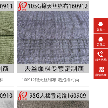
客服一
客服二
服务热线
微信客服
面料
160912锦天丝绉布 泡泡绉时尚女装面料