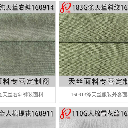
14全天丝右斜裤装面料
160913涤天丝服装外套