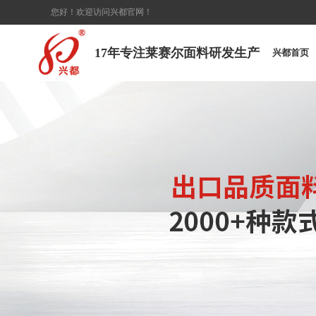
您好！欢迎访问兴都官网！
17年专注莱赛尔面料研发生产
兴都首页