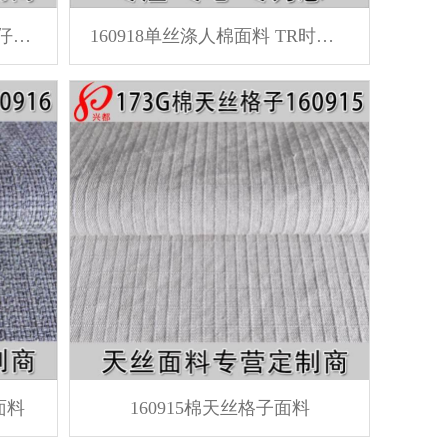
160920全天丝斜纹经竹节牛仔面料
160918单丝涤人棉面料 TR时装休闲服衬衫面料
面料
160915棉天丝格子面料