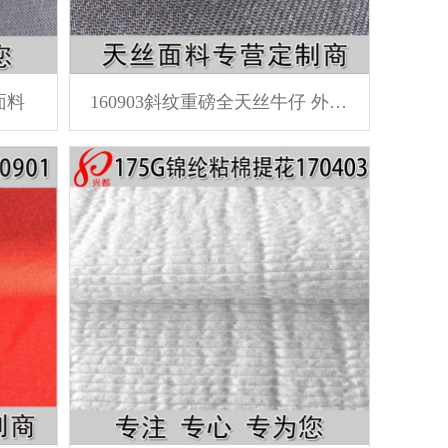
面料
160903斜纹重磅全天丝牛仔 外套面料