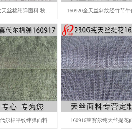
160922斜纹天丝棉纬弹面料 秋冬天丝外套风衣面料
17莫代尔棉平纹纬弹面料
160916莱赛尔纯天丝提花