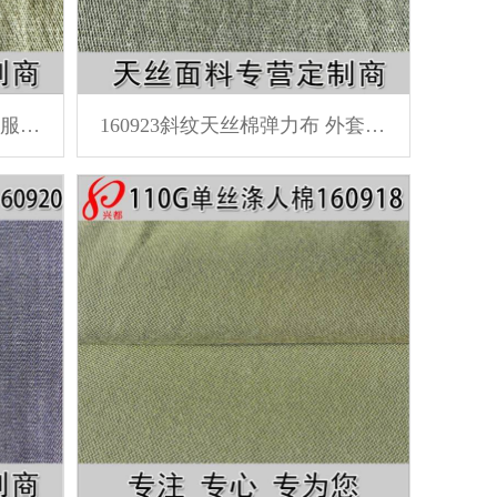
160924天丝棉斜纹弹力面料 服装面料
160923斜纹天丝棉弹力布 外套休闲服装