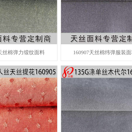
08天丝棉弹力缎纹面料
160907天丝棉纬弹服装