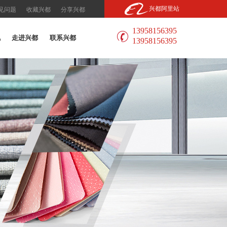
兴都阿里站
见问题
收藏兴都
分享兴都
13958156395
讯
走进兴都
联系兴都
13958156395