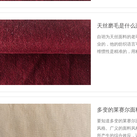
天丝磨毛是什么
自诩为天丝面料的老
业的，他的纺织语言
维惯性是精准的，用
多变的莱赛尔面
要知道多变的莱赛尔
风格。广义的面料风
所产生的综合效应，