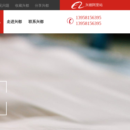
兴都阿里站
见问题
收藏兴都
分享兴都
13958156395
讯
走进兴都
联系兴都
13958156395