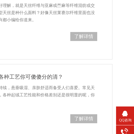
好理解，就是天丝纤维与亚麻或苎麻等纤维混纺或交
型天丝是种什么面料？好像天丝莱赛尔纤维里面也没
兴都小编给你道来。
了解详情
各种工艺你可傻傻分的清？
持续，悬垂吸湿、亲肤舒适而备受人们喜爱。常见天
，各种起绒工艺性能和价格差别还是很明显的呢，你
了解详情
QQ咨询