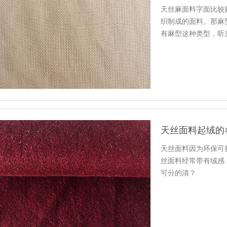
天丝麻面料字面比较
织制成的面料。那麻
有麻型这种类型，听
天丝面料起绒的
天丝面料因为环保可
丝面料经常带有绒感
可分的清？