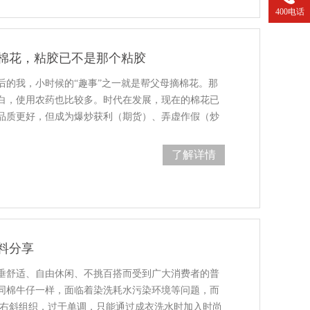
400电话
棉花，粘胶已不是那个粘胶
后的我，小时候的“趣事”之一就是帮父母摘棉花。那
白，使用农药也比较多。时代在发展，现在的棉花已
品质更好，但成为爆炒获利（期货）、弄虚作假（炒
了解详情
料分享
垂舒适、自由休闲、不挑百搭而受到广大消费者的普
同棉牛仔一样，面临着染洗耗水污染环境等问题，而
/1右斜组织，过于单调，只能通过成衣洗水时加入时尚