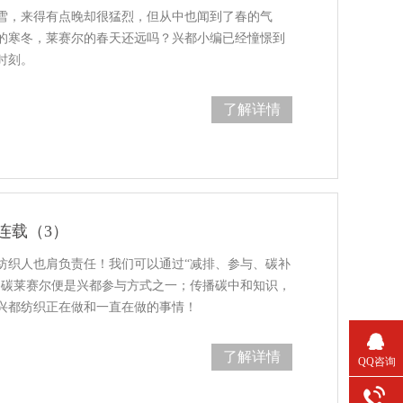
场春雪，来得有点晚却很猛烈，但从中也闻到了春的气
1年的寒冬，莱赛尔的春天还远吗？兴都小编已经憧憬到
时刻。
了解详情
连载（3）
纺织人也肩负责任！我们可以通过“减排、参与、碳补
零碳莱赛尔便是兴都参与方式之一；传播碳中和知识，
兴都纺织正在做和一直在做的事情！
了解详情
QQ咨询