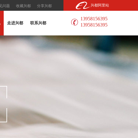
兴都阿里站
见问题
收藏兴都
分享兴都
13958156395
讯
走进兴都
联系兴都
13958156395