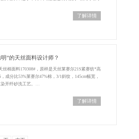
了解详情
聪明”的天丝面料设计师？
丝棉面料170308#，原样是天丝莱赛尔21S紧赛纺*高
76，成分比53%莱赛尔47%棉，3/1斜纹，145cm幅宽，
缸染开纤砂洗工艺。…
了解详情