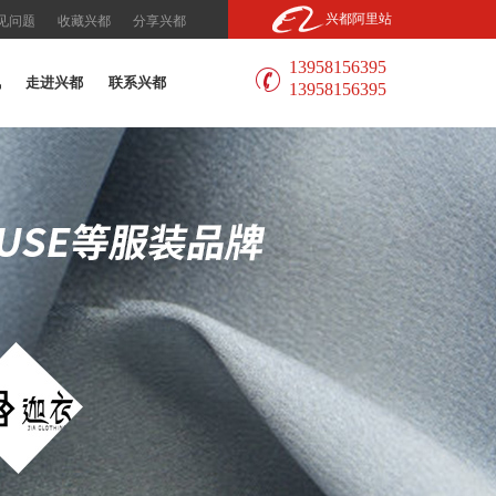
兴都阿里站
见问题
收藏兴都
分享兴都
13958156395
讯
走进兴都
联系兴都
13958156395